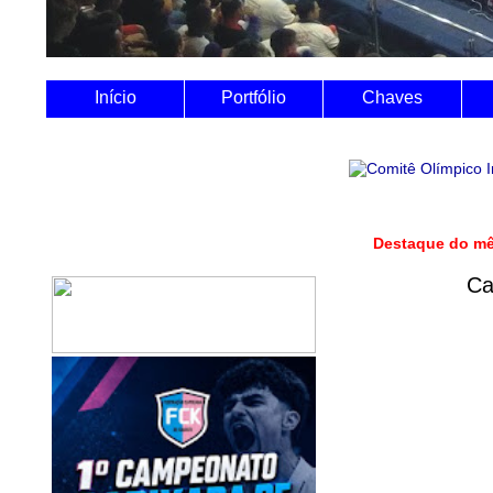
Utilize o Sist
Início
Portfólio
Chaves
Destaque do m
Ca