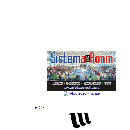
Anuncie Aqui
► >>