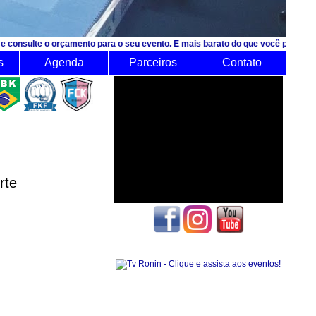
orçamento para o seu evento. É mais barato do que você pensa!
s
Agenda
Parceiros
Contato
rte
Seguidores