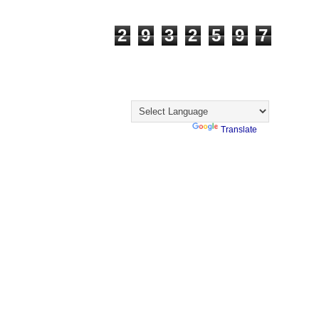
Visualizações
2
9
3
2
5
9
7
Visitantes
Translate
Powered by
Translate