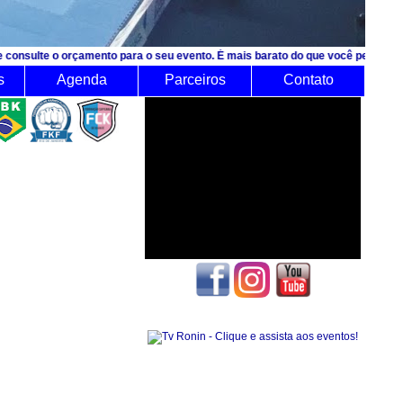
orçamento para o seu evento. É mais barato do que você pensa!
s
Agenda
Parceiros
Contato
Seguidores