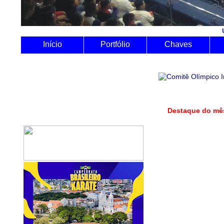
Utilize o Siste
Início
Portfólio
Chaves
Destaque do m