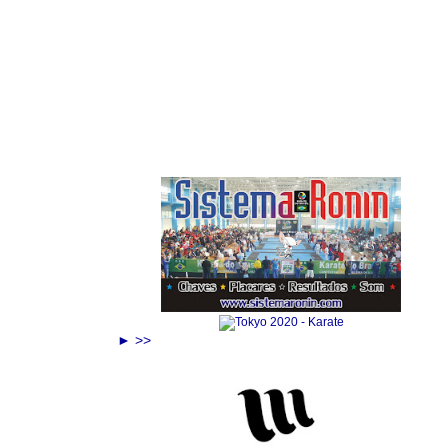
Anuncie Aqui
► >>