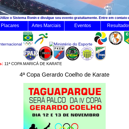
ma Ronin e divulgue seu evento gratuitamente. Entre em contato e consulte o 
Placares
Artes Marciais
Eventos
Resultado
ês:
11ª COPA MARICÁ DE KARATE
4ª Copa Gerardo Coelho de Karate