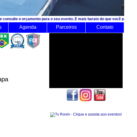
rçamento para o seu evento. É mais barato do que você pensa!
s
Agenda
Parceiros
Contato
apa
Seguidores