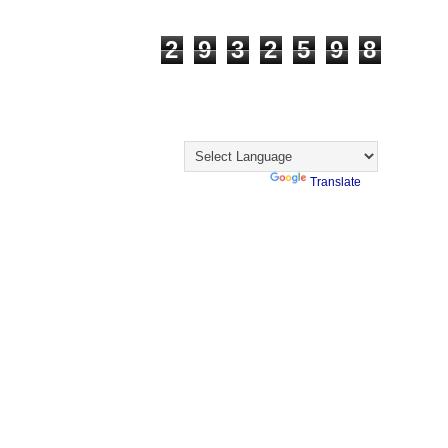
Visualizações
2
9
3
2
5
9
8
Visitantes
Translate
Powered by
Translate