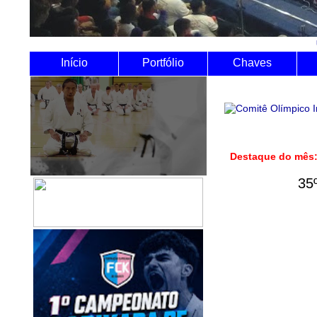
Utilize o Siste
Início
Portfólio
Chaves
Destaque do
35