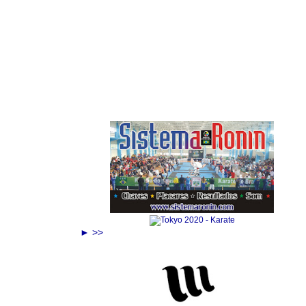
Anuncie Aqui
► >>