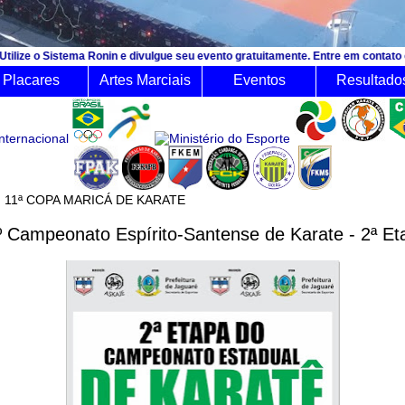
ma Ronin e divulgue seu evento gratuitamente. Entre em contato e consulte o o
Placares
Artes Marciais
Eventos
Resultado
 mês:
11ª COPA MARICÁ DE KARATE
º Campeonato Espírito-Santense de Karate - 2ª Et