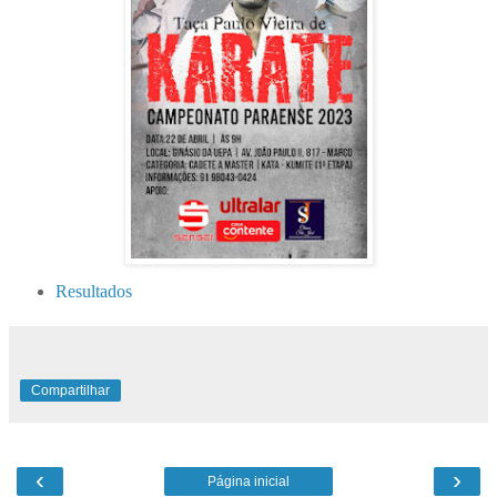
Resultados
Compartilhar
‹
›
Página inicial