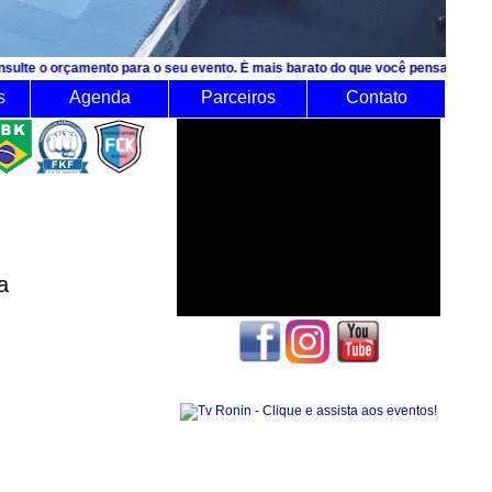
mento para o seu evento. É mais barato do que você pensa!
s
Agenda
Parceiros
Contato
a
Seguidores