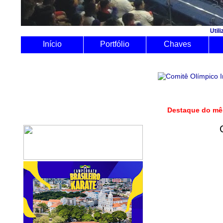
Utilize o Sistema 
Início
Portfólio
Chaves
Destaque do m