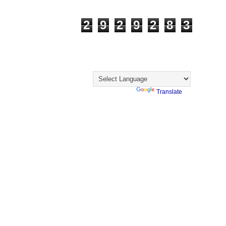
Visualizações
2
9
2
9
2
8
3
Visitantes
Translate
Powered by
Translate