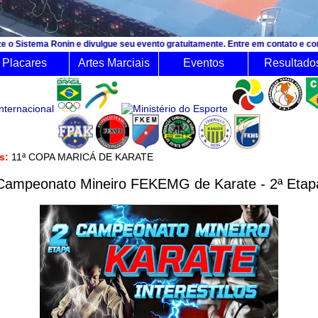
Ronin e divulgue seu evento gratuitamente. Entre em contato e consulte o orça
Placares
Artes Marciais
Eventos
Resultado
ês:
11ª COPA MARICÁ DE KARATE
Campeonato Mineiro FEKEMG de Karate - 2ª Etap