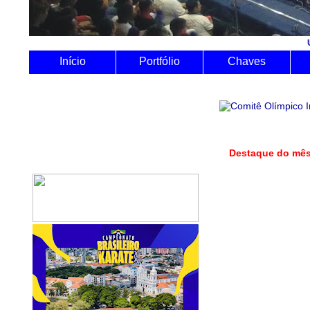
Utilize o Siste
Início
Portfólio
Chaves
Destaque do 