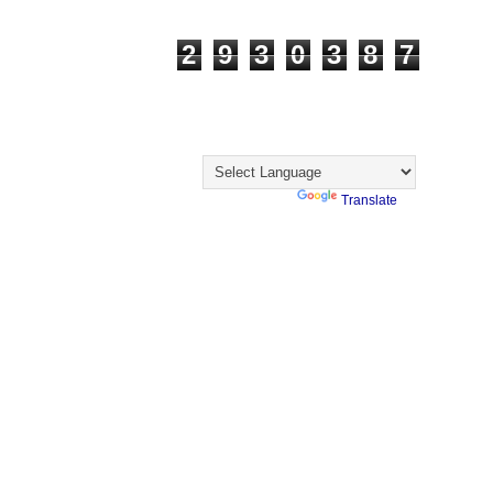
Visualizações
2
9
3
0
3
8
7
Visitantes
Translate
Powered by
Translate