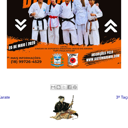
Karate
3ª Taç