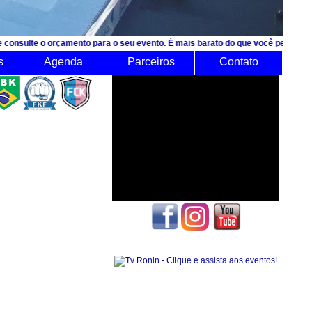
rçamento para o seu evento. É mais barato do que você pensa!
s
Agenda
Parceiros
Contato
Seguidores