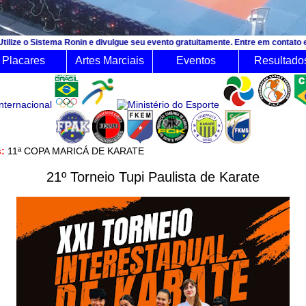
ma Ronin e divulgue seu evento gratuitamente. Entre em contato e consulte o o
Placares
Artes Marciais
Eventos
Resultado
mês:
11ª COPA MARICÁ DE KARATE
21º Torneio Tupi Paulista de Karate