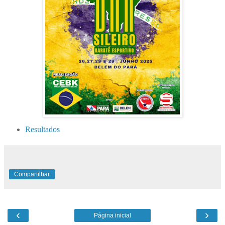
Resultados
Compartilhar
‹
›
Página inicial