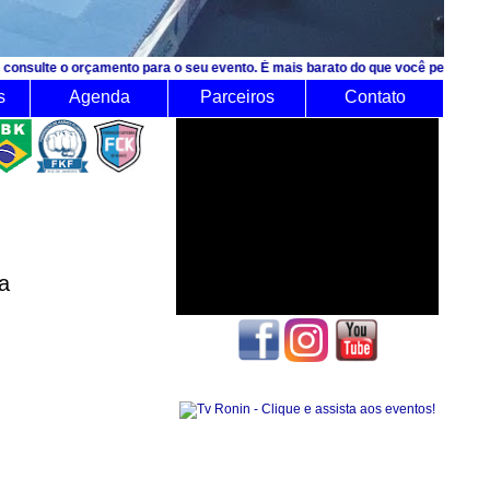
rçamento para o seu evento. É mais barato do que você pensa!
s
Agenda
Parceiros
Contato
a
Seguidores