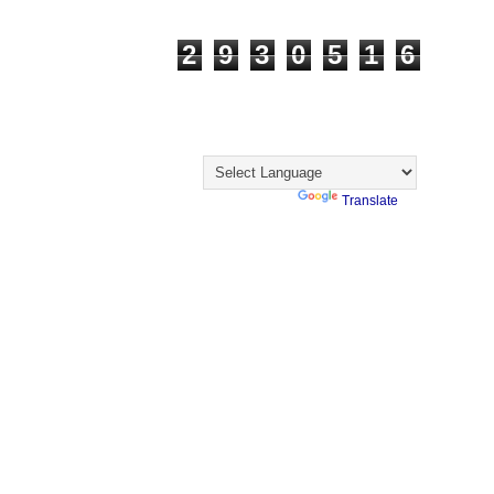
Visualizações
2
9
3
0
5
1
6
Visitantes
Translate
Powered by
Translate