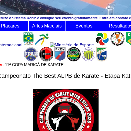
ma Ronin e divulgue seu evento gratuitamente. Entre em contato e consulte o o
Placares
Artes Marciais
Eventos
Resultado
ês:
11ª COPA MARICÁ DE KARATE
Campeonato The Best ALPB de Karate - Etapa Kat