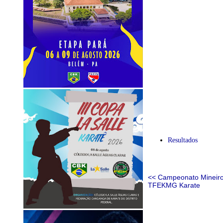
Resultados
<< Campeonato Mineir
TFEKMG Karate