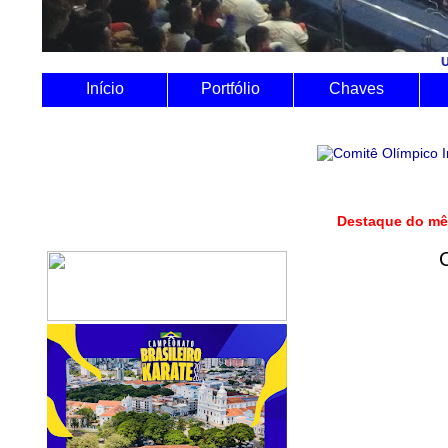
Utilize o Siste
Início
Portfólio
Chaves
Destaque do m