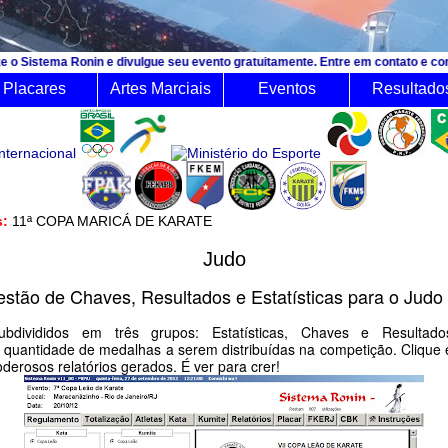
n e divulgue seu evento gratuitamente. Entre em contato e consulte o orçament
Placares
Artes Marciais
Eventos
Resultado
o mês:
11ª COPA MARICÁ DE KARATE
Judo
stão de Chaves, Resultados e Estatísticas para o Judo
subdivididos em três grupos: Estatísticas, Chaves e Resultad
 quantidade de medalhas a serem distribuídas na competição. Cliqu
derosos relatórios gerados. É ver para crer!