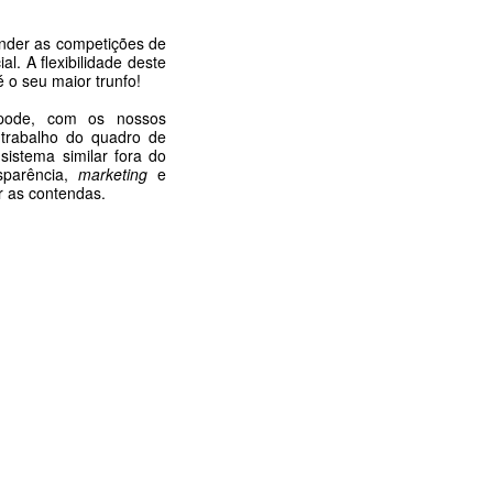
ender as competições de
l. A flexibilidade deste
é o seu maior trunfo!
 pode, com os nossos
o trabalho do quadro de
istema similar fora do
sparência,
marketing
e
r as contendas.