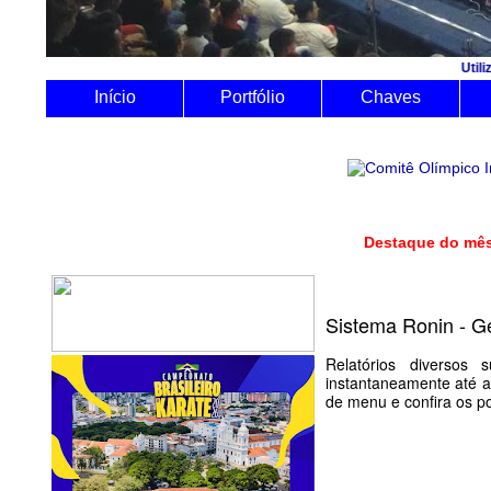
Utilize o Sistema Roni
Início
Portfólio
Chaves
Destaque d
Sistema Ronin - Ge
Relatórios diversos 
instantaneamente até a
de menu e confira os po