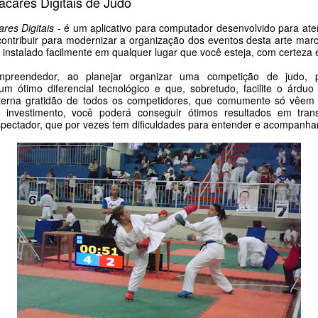
acares Digitais de Judo
res Digitais -
é um aplicativo para computador desenvolvido para at
ontribuir para modernizar a organização dos eventos desta arte marcia
r instalado facilmente em qualquer lugar que você esteja, com certeza 
empreendedor, ao planejar organizar uma competição de judo,
um ótimo diferencial tecnológico e que, sobretudo, facilite o árdu
terna gratidão de todos os competidores, que comumente só vêem s
o investimento, você poderá conseguir ótimos resultados em tran
espectador, que por vezes tem dificuldades para entender e acompanha