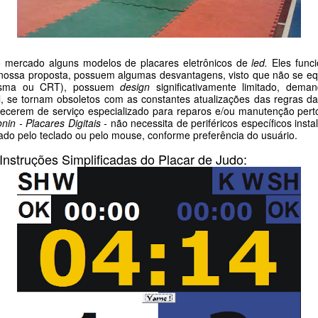
o mercado alguns modelos de placares eletrônicos de
led.
Eles func
ossa proposta, possuem algumas desvantagens, visto que não se eq
lasma ou CRT), possuem
design
significativamente limitado, dem
l, se tornam obsoletos com as constantes atualizações das regras 
recerem de serviço especializado para reparos e/ou manutenção per
in - Placares Digitais -
não necessita de periféricos específicos ins
lado pelo teclado ou pelo mouse, conforme preferência do usuário.
Instruções Simplificadas do Placar de Judo: