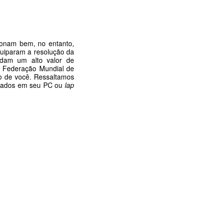
ionam bem, no entanto,
uiparam a resolução da
andam um alto valor de
da Federação Mundial de
to de você. Ressaltamos
talados em seu PC ou
lap