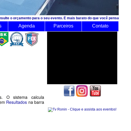
o para o seu evento. É mais barato do que você pensa!
s
Agenda
Parceiros
Contato
os. O sistema calcula
e em
Resultados
na barra
Seguidores