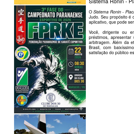
Sistema Ronin - Pl
.
O
Sistema Ronin - Placa
Judo
.
Seu propósito é c
aplicativo, que pode se
.
Você, dirigente ou 
préstimos, apresentar 
arbitragem. Além da e
Brasil, com baixíssim
satisfação do público 