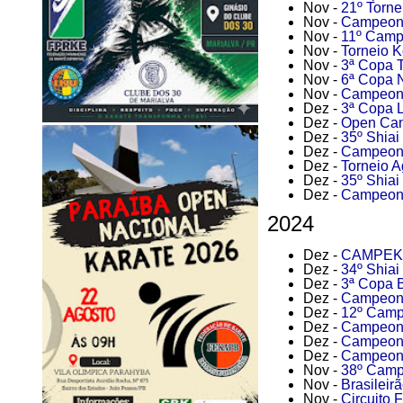
Nov -
21º Torne
Nov -
Campeona
Nov -
11º Campe
Nov -
Torneio 
Nov -
3ª Copa 
Nov -
6ª Copa N
Nov -
Campeonat
Dez -
3ª Copa L
Dez -
Open Cand
Dez -
35º Shiai
Dez -
Campeona
Dez -
Torneio A
Dez -
35º Shiai
Dez -
Campeona
2024
Dez -
CAMPEK -
Dez -
34º Shiai
Dez -
3ª Copa 
Dez -
Campeona
Dez -
12º Camp
Dez -
Campeonat
Dez -
Campeona
Dez -
Campeonat
Nov -
38º Campe
Nov -
Brasileir
Nov -
Circuito 