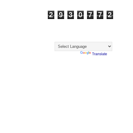
Visualizações
2
9
3
0
7
7
2
Visitantes
Translate
Powered by
Translate