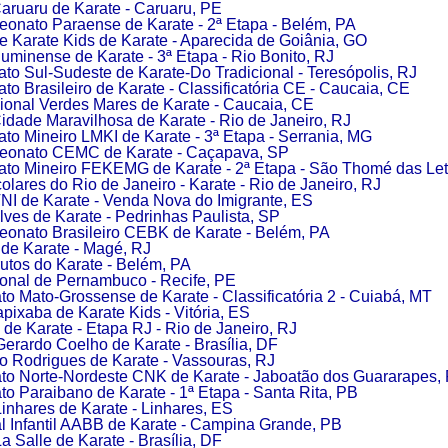
aruaru de Karate - Caruaru, PE
onato Paraense de Karate - 2ª Etapa - Belém, PA
e Karate Kids de Karate - Aparecida de Goiânia, GO
luminense de Karate - 3ª Etapa - Rio Bonito, RJ
o Sul-Sudeste de Karate-Do Tradicional - Teresópolis, RJ
o Brasileiro de Karate - Classificatória CE - Caucaia, CE
onal Verdes Mares de Karate - Caucaia, CE
idade Maravilhosa de Karate - Rio de Janeiro, RJ
o Mineiro LMKI de Karate - 3ª Etapa - Serrania, MG
eonato CEMC de Karate - Caçapava, SP
o Mineiro FEKEMG de Karate - 2ª Etapa - São Thomé das Let
lares do Rio de Janeiro - Karate - Rio de Janeiro, RJ
NI de Karate - Venda Nova do Imigrante, ES
lves de Karate - Pedrinhas Paulista, SP
onato Brasileiro CEBK de Karate - Belém, PA
de Karate - Magé, RJ
utos do Karate - Belém, PA
onal de Pernambuco - Recife, PE
 Mato-Grossense de Karate - Classificatória 2 - Cuiabá, MT
apixaba de Karate Kids - Vitória, ES
o de Karate - Etapa RJ - Rio de Janeiro, RJ
erardo Coelho de Karate - Brasília, DF
 Rodrigues de Karate - Vassouras, RJ
o Norte-Nordeste CNK de Karate - Jaboatão dos Guararapes,
 Paraibano de Karate - 1ª Etapa - Santa Rita, PB
inhares de Karate - Linhares, ES
al Infantil AABB de Karate - Campina Grande, PB
a Salle de Karate - Brasília, DF