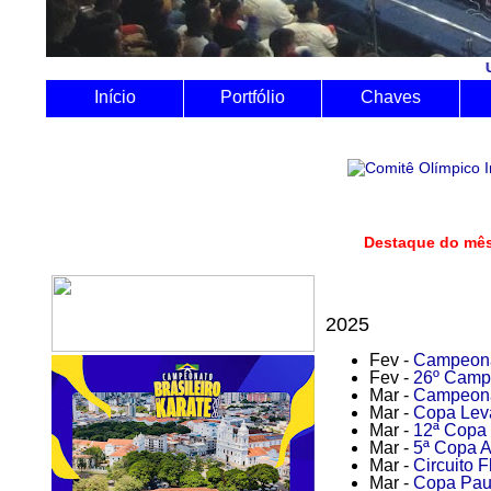
Utilize o Sistem
Início
Portfólio
Chaves
Destaque do
2025
Fev -
Campeona
Fev -
26º Campe
Mar -
Campeonat
Mar -
Copa Leva
Mar -
12ª Copa 
Mar -
5ª Copa 
Mar -
Circuito 
Mar -
Copa Paul