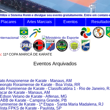
a Ronin e divulgue seu evento gratuitamente. Entre em contato e consulte o or
Placares
Artes Marciais
Eventos
Resultado
 mês:
11ª COPA MARICÁ DE KARATE
Eventos Arquivados
to Amazonense de Karate - Manaus, AM
onato Roraimense de Karate - Boa Vista, RR
o Fluminense de Karate - Classificatória 1 - Rio de Janeiro, R
car de Karate - Manaus, AM
Edson Velano de Karate - Alfenas, MG
AABB de Karate - Campina Grande, PB
Fluminense de Karate - 1ª Etapa - Santa Maria Madalena, RJ
ista FPKS de Karate - Paulista, SP