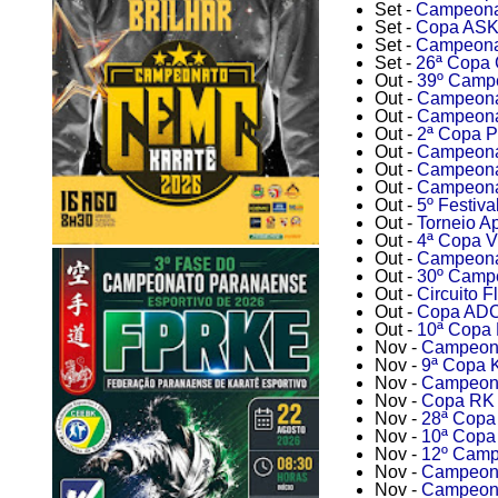
Set -
Campeonat
Set -
Copa ASK
Set -
Campeonat
Set -
26ª Copa 
Out -
39º Campe
Out -
Campeonat
Out -
Campeonat
Out -
2ª Copa P
Out -
Campeonat
Out -
Campeonat
Out -
Campeona
Out -
5º Festiva
Out -
Torneio A
Out -
4ª Copa Vi
Out -
Campeonat
Out -
30º Campe
Out -
Circuito F
Out -
Copa ADC
Out -
10ª Copa 
Nov -
Campeonat
Nov -
9ª Copa K
Nov -
Campeona
Nov -
Copa RK 
Nov -
28ª Copa 
Nov -
10ª Copa 
Nov -
12º Camp
Nov -
Campeona
Nov -
Campeonat