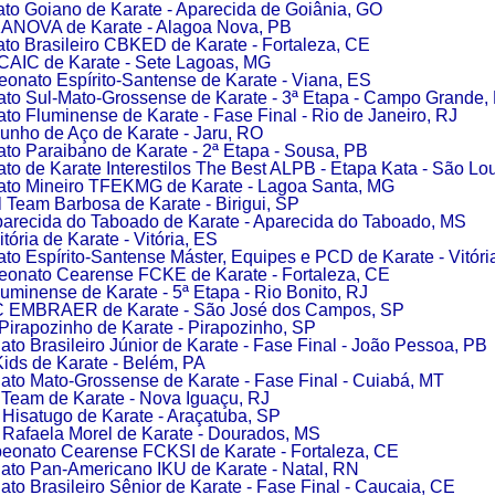
o Goiano de Karate - Aparecida de Goiânia, GO
ANOVA de Karate - Alagoa Nova, PB
o Brasileiro CBKED de Karate - Fortaleza, CE
CAIC de Karate - Sete Lagoas, MG
onato Espírito-Santense de Karate - Viana, ES
o Sul-Mato-Grossense de Karate - 3ª Etapa - Campo Grande,
o Fluminense de Karate - Fase Final - Rio de Janeiro, RJ
unho de Aço de Karate - Jaru, RO
o Paraibano de Karate - 2ª Etapa - Sousa, PB
o de Karate Interestilos The Best ALPB - Etapa Kata - São L
to Mineiro TFEKMG de Karate - Lagoa Santa, MG
l Team Barbosa de Karate - Birigui, SP
parecida do Taboado de Karate - Aparecida do Taboado, MS
tória de Karate - Vitória, ES
o Espírito-Santense Máster, Equipes e PCD de Karate - Vitóri
onato Cearense FCKE de Karate - Fortaleza, CE
luminense de Karate - 5ª Etapa - Rio Bonito, RJ
 EMBRAER de Karate - São José dos Campos, SP
Pirapozinho de Karate - Pirapozinho, SP
o Brasileiro Júnior de Karate - Fase Final - João Pessoa, PB
ids de Karate - Belém, PA
to Mato-Grossense de Karate - Fase Final - Cuiabá, MT
Team de Karate - Nova Iguaçu, RJ
Hisatugo de Karate - Araçatuba, SP
Rafaela Morel de Karate - Dourados, MS
eonato Cearense FCKSI de Karate - Fortaleza, CE
to Pan-Americano IKU de Karate - Natal, RN
o Brasileiro Sênior de Karate - Fase Final - Caucaia, CE