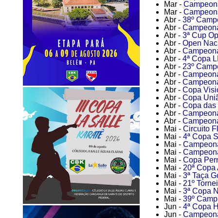
Mar -
Campeonat
Mar -
Campeonat
Abr -
38º Campe
Abr -
Campeonat
Abr -
3ª Cup Op
Abr -
Open Naci
Abr -
Campeonat
Abr -
4ª Copa L
Abr -
23º Campe
Abr -
Campeonat
Abr -
Campeonat
Abr -
Copa Visi
Abr -
Copa Uniã
Abr -
Copa das 
Abr -
Campeonato
Abr -
Campeonat
Mai -
Circuito 
Mai -
4ª Copa S
Mai -
Campeonato
Mai -
Campeonat
Mai -
Copa Pern
Mai -
20ª Copa 
Mai -
3ª Taça G
Mai -
21º Tornei
Mai -
3ª Copa N
Mai -
39º Campe
Jun -
4ª Copa H
Jun -
Campeona