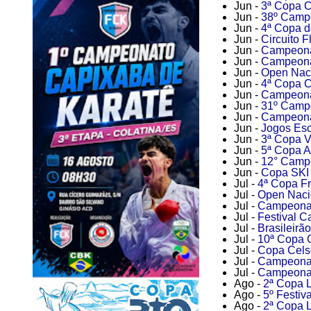
Jun -
3ª Copa C
Jun -
38º Campe
Jun -
4ª Copa d
Jun -
Circuito F
Jun -
Campeonat
Jun -
Campeonat
Jun -
Open Naci
Jun -
4ª Copa C
Jun -
Campeonat
Jun -
31º Camp
Jun -
Campeonat
Jun -
Jogos Esco
Jun -
3ª Copa V
Jun -
5ª Copa A
Jun -
12° Campe
Jun -
Copa SKI 
Jul -
4ª Copa Fr
Jul -
Open Naci
Jul -
Campeonato
Jul -
Festival C
Jul -
Brasileirã
Jul -
10ª Copa G
Jul -
Copa Celso
Jul -
Campeonat
Jul -
Campeonato
Ago -
2ª Copa L
Ago -
5º Festiv
Ago -
2ª Copa L