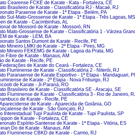
o Cearense FCKE de Karate - Kata - Fortaleza, CE
o Brasileiro de Karate - Classificatória RJ - Macaé, RJ
onato Paraense de Karate - 1ª Etapa - Belém, PA
o Sul-Mato-Grossense de Karate - 1ª Etapa - Três Lagoas, M
en de Karate - Cacimbinhas, AL
onal de Mossoró de Karate - Mossoró, RN
o Mato-Grossense de Karate - Classificatória 1 - Várzea Gran
EM de Karate - LEM, BA
onato Santos Dumont de Karate - Recife, PE
o Mineiro LMKI de Karate - 2ª Etapa - Pires, MG
o Mineiro FEKEMG de Karate - Lagoa da Prata, MG
on Fibre de Karate - Manaus, AM
o de Karate - Recife, PE
Federações de Karate do Ceará - Fortaleza, CE
 Fluminense de Karate - Classificatória 2 - Niterói, RJ
o Paranaense de Karate Esportivo - 1ª Etapa - Mandaguari, 
Fluminense de Karate - 2ª Etapa - Nova Friburgo, RJ
icoob de Karate - Ji-Paraná, RO
 Brasileiro de Karate - Classificatória SE - Aracaju, SE
o Fluminense de Karate - Classificatória 3 - Rio de Janeiro, R
ambuco de Karate - Recife, PE
Aparecidense de Karate - Aparecida de Goiânia, GO
onçalense de Karate - São Gonçalo, RJ
o Interestadual Tupi Paulista de Karate - Tupi Paulista, SP
ippon de Karate - Fortaleza, CE
ronato Espírito-Santense de Karate - 1ª Etapa - Vitória, ES
eian Do de Karate - Manaus, AM
to Fluminense CBKD de Karate - Carmo, RJ