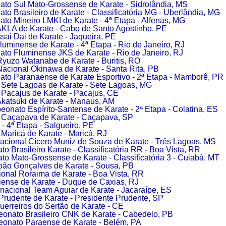
to Sul Mato-Grossense de Karate - Sidrolândia, MS
o Brasileiro de Karate - Classificatória MG - Uberlândia, MG
o Mineiro LMKI de Karate - 4ª Etapa - Alfenas, MG
AKLA de Karate - Cabo de Santo Agostinho, PE
ai Dai de Karate - Jaqueira, PE
Fluminense de Karate - 4ª Etapa - Rio de Janeiro, RJ
to Fluminense JKS de Karate - Rio de Janeiro, RJ
yuzo Watanabe de Karate - Buritis, RO
acional Okinawa de Karate - Santa Rita, PB
to Paranaense de Karate Esportivo - 2ª Etapa - Mamborê, PR
 Sete Lagoas de Karate - Sete Lagoas, MG
Pacajus de Karate - Pacajus, CE
katsuki de Karate - Manaus, AM
onato Espírito-Santense de Karate - 2ª Etapa - Colatina, ES
 Caçapava de Karate - Caçapava, SP
 4ª Etapa - Salgueiro, PE
Maricá de Karate - Maricá, RJ
acional Cícero Muniz de Souza de Karate - Três Lagoas, MS
 Brasileiro Karate - Classificatória RR - Boa Vista, RR
o Mato-Grossense de Karate - Classificatória 3 - Cuiabá, MT
oão Gonçalves de Karate - Sousa, PB
onal Roraima de Karate - Boa Vista, RR
ense de Karate - Duque de Caxias, RJ
nacional Team Aguiar de Karate - Jacaraípe, ES
Prudente de Karate - Presidente Prudente, SP
uerreiros do Sertão de Karate - CE
onato Brasileiro CNK de Karate - Cabedelo, PB
onato Paraense de Karate - Belém, PA