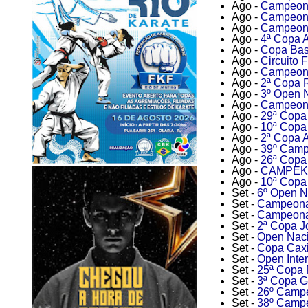
Ago -
Campeona
Ago -
Campeonat
Ago -
Campeonat
Ago -
4ª Copa 
Ago -
Copa Bass
Ago -
Circuito 
Ago -
Campeona
Ago -
2ª Copa R
Ago -
3º Open N
Ago -
Campeona
Ago -
29ª Copa
Ago -
10ª Copa 
Ago -
2ª Copa A
Ago -
39º Campe
Ago -
26ª Copa
Ago -
CAMPEK -
Ago -
10ª Copa 
Set -
6º Open N
Set -
Campeonato
Set -
Campeonat
Set -
2ª Copa J
Set -
Open Naci
Set -
Copa Caxi
Set -
Open Inter
Set -
25ª Copa 
Set -
3ª Copa G
Set -
26º Campe
Set -
38º Campe