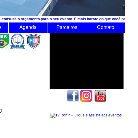
çamento para o seu evento. É mais barato do que você pensa!
s
Agenda
Parceiros
Contato
J
Seguidores