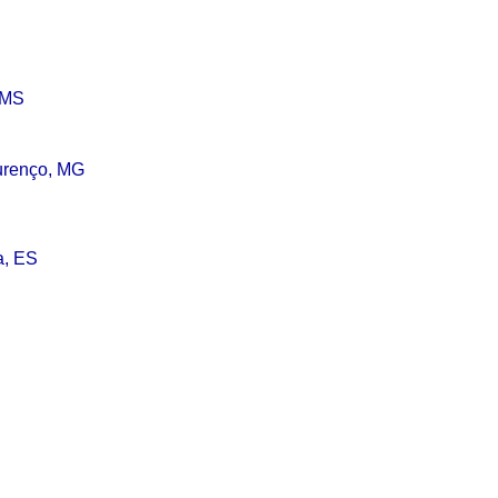
 MS
ourenço, MG
a, ES