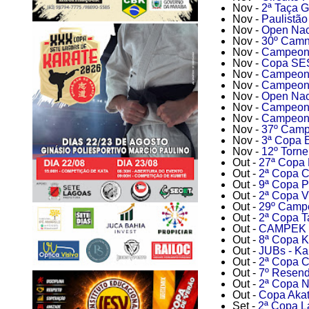
Nov -
2ª Taça G
Nov -
Paulistã
Nov -
Open Naci
Nov -
30º Camn
Nov -
Campeona
Nov -
Copa SES
Nov -
Campeona
Nov -
Campeonat
Nov -
Open Naci
Nov -
Campeona
Nov -
Campeona
Nov -
37º Campe
Nov -
3ª Copa E
Nov -
12º Torne
Out -
27ª Copa 
Out -
2ª Copa C
Out -
9ª Copa P
Out -
2ª Copa Vi
Out -
29º Campe
Out -
2ª Copa T
Out -
CAMPEK - 
Out -
8ª Copa K
Out -
JUBs - Kar
Out -
2ª Copa C
Out -
7º Resend
Out -
2ª Copa N
Out -
Copa Akat
Set -
2ª Copa L