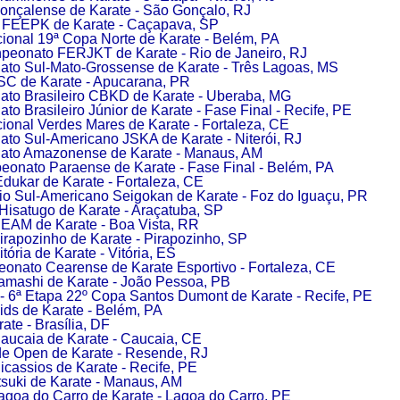
onçalense de Karate - São Gonçalo, RJ
o FEEPK de Karate - Caçapava, SP
onal 19ª Copa Norte de Karate - Belém, PA
peonato FERJKT de Karate - Rio de Janeiro, RJ
to Sul-Mato-Grossense de Karate - Três Lagoas, MS
C de Karate - Apucarana, PR
to Brasileiro CBKD de Karate - Uberaba, MG
o Brasileiro Júnior de Karate - Fase Final - Recife, PE
onal Verdes Mares de Karate - Fortaleza, CE
to Sul-Americano JSKA de Karate - Niterói, RJ
to Amazonense de Karate - Manaus, AM
onato Paraense de Karate - Fase Final - Belém, PA
dukar de Karate - Fortaleza, CE
io Sul-Americano Seigokan de Karate - Foz do Iguaçu, PR
Hisatugo de Karate - Araçatuba, SP
EAM de Karate - Boa Vista, RR
irapozinho de Karate - Pirapozinho, SP
tória de Karate - Vitória, ES
onato Cearense de Karate Esportivo - Fortaleza, CE
amashi de Karate - João Pessoa, PB
6ª Etapa 22º Copa Santos Dumont de Karate - Recife, PE
ids de Karate - Belém, PA
ate - Brasília, DF
aucaia de Karate - Caucaia, CE
e Open de Karate - Resende, RJ
icassios de Karate - Recife, PE
suki de Karate - Manaus, AM
agoa do Carro de Karate - Lagoa do Carro, PE