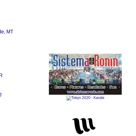
S
de, MT
Anuncie Aqui
PR
J