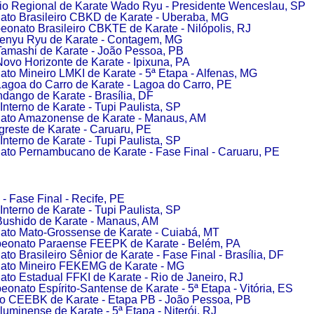
io Regional de Karate Wado Ryu - Presidente Wenceslau, SP
to Brasileiro CBKD de Karate - Uberaba, MG
onato Brasileiro CBKTE de Karate - Nilópolis, RJ
Kenyu Ryu de Karate - Contagem, MG
Tamashi de Karate - João Pessoa, PB
ovo Horizonte de Karate - Ipixuna, PA
o Mineiro LMKI de Karate - 5ª Etapa - Alfenas, MG
agoa do Carro de Karate - Lagoa do Carro, PE
ango de Karate - Brasília, DF
 Interno de Karate - Tupi Paulista, SP
to Amazonense de Karate - Manaus, AM
greste de Karate - Caruaru, PE
 Interno de Karate - Tupi Paulista, SP
to Pernambucano de Karate - Fase Final - Caruaru, PE
 Fase Final - Recife, PE
 Interno de Karate - Tupi Paulista, SP
Bushido de Karate - Manaus, AM
to Mato-Grossense de Karate - Cuiabá, MT
eonato Paraense FEEPK de Karate - Belém, PA
o Brasileiro Sênior de Karate - Fase Final - Brasília, DF
to Mineiro FEKEMG de Karate - MG
o Estadual FFKI de Karate - Rio de Janeiro, RJ
onato Espírito-Santense de Karate - 5ª Etapa - Vitória, ES
ão CEEBK de Karate - Etapa PB - João Pessoa, PB
Fluminense de Karate - 5ª Etapa - Niterói, RJ